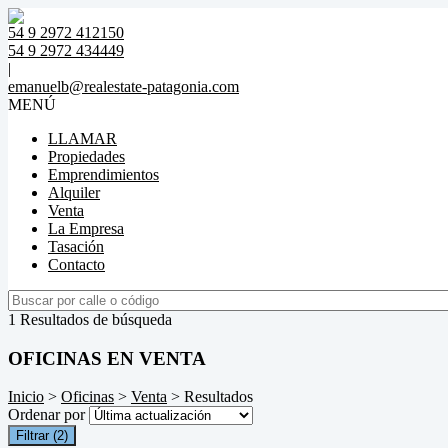
54 9 2972 412150
54 9 2972 434449
|
emanuelb@realestate-patagonia.com
MENÚ
LLAMAR
Propiedades
Emprendimientos
Alquiler
Venta
La Empresa
Tasación
Contacto
1 Resultados de búsqueda
OFICINAS EN VENTA
Inicio
>
Oficinas
>
Venta
> Resultados
Ordenar por
Filtrar
(2)