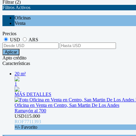
Filtrar
(2)
Filtros Activos
Oficinas
Venta
Precios
USD
ARS
Aplicar
Apto crédito
Características
20 m²
1
MÁS DETALLES
Oficina en Venta en Centro, San Martin De Los Andes
Ramayón al 700
USD115.000
ROF7711393
+/- Favorito