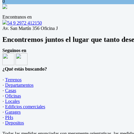
0
Encontranos en
54 9 2972 412150
Av. San Martín 356 Oficina J
Encontremos juntos el lugar que tanto des
Seguinos en
¿Qué estás buscando?
·
Terrenos
·
Departamentos
·
Casas
·
Oficinas
·
Locales
·
Edificios comerciales
·
Garages
·
PHs
·
Depositos
Todas las medidas enunciadas son meramente orientativas, las medidas