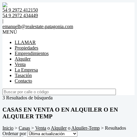
54 9 2972 412150
54 9 2972 434449
|
emanuelb@realestate-patagonia.com
MENÚ
LLAMAR
Propiedades
Emprendimientos
Alquiler
Venta
La Empresa
Tasación
Contacto
3 Resultados de búsqueda
CASAS EN VENTA O EN ALQUILER O EN
ALQUILER TEMP
Inicio
>
Casas
>
Venta
o
Alquiler
o
Alquiler-Temp
> Resultados
Ordenar por