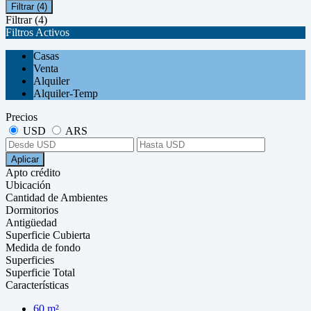
Filtrar
(4)
Filtrar
(4)
Filtros Activos
Casas
Venta
Alquiler
Alquiler-Temp
Precios
USD
ARS
Aplicar
Apto crédito
Ubicación
Cantidad de Ambientes
Dormitorios
Antigüedad
Superficie Cubierta
Medida de fondo
Superficies
Superficie Total
Características
60 m²