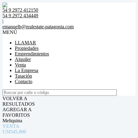
54 9 2972 412150
54 9 2972 434449
|
emanuelb@realestate-patagonia.com
MENÚ
LLAMAR
Propiedades
Emprendimientos
Alquiler
Venta
La Empresa
Tasación
Contacto
VOLVER A
RESULTADOS
AGREGAR A
FAVORITOS
Meliquina
VENTA
USD45.000