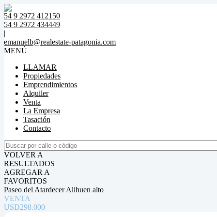
54 9 2972 412150
54 9 2972 434449
|
emanuelb@realestate-patagonia.com
MENÚ
LLAMAR
Propiedades
Emprendimientos
Alquiler
Venta
La Empresa
Tasación
Contacto
VOLVER A
RESULTADOS
AGREGAR A
FAVORITOS
Paseo del Atardecer Alihuen alto
VENTA
USD298.000