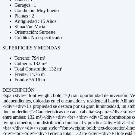
Garages : 1
Condición: Muy bueno
Plantas : 2
Antigüedad : 15 Años
Situación: Vacía
Orientación: Suroeste
Crédito: No especificado
SUPERFICIES Y MEDIDAS
Terreno: 794 m²
Cubierta: 132 m²
Total Construido: 132 m²
Frente: 14.76 m
Fondo: 55.16 m
DESCRIPCIÓN
<span style="font-weight: bold;">¡Gran oportunidad de inversión! 
independientes, ubicadas en el encantador y residencial barrio Alihu
</div><div>La propiedad se destaca por su gran luminosidad, un amb
line: underline;">Características de cada cabaña:</span></div><div>
entre ambas: 132 m²)</div><div><br></div><div>Dos dormitorios c
living-comedor, con distribución funcional y práctica</div><div><br
<br></div><div><span style="font-weight: bold; text-decoration-line: 
<div><br></div><div>Terreno total: 132 m²</div><div>El lote está b