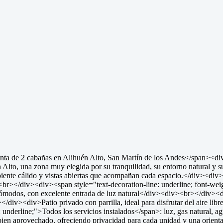
Venta de 2 cabañas en Alihuén Alto, San Martín de los Andes</span><d
én Alto, una zona muy elegida por su tranquilidad, su entorno natural 
iente cálido y vistas abiertas que acompañan cada espacio.</div><div>
<br></div><div><span style="text-decoration-line: underline; font-wei
ómodos, con excelente entrada de luz natural</div><div><br></div>
></div><div>Patio privado con parrilla, ideal para disfrutar del aire
underline;">Todos los servicios instalados</span>: luz, gas natural, ag
ien aprovechado, ofreciendo privacidad para cada unidad y una orien