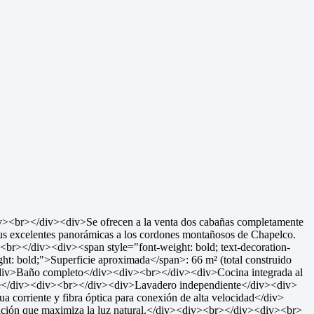
iv><br></div><div>Se ofrecen a la venta dos cabañas completamente
y sus excelentes panorámicas a los cordones montañosos de Chapelco.
<br></div><div><span style="font-weight: bold; text-decoration-
ght: bold;">Superficie aproximada</span>: 66 m² (total construido
<div>Baño completo</div><div><br></div><div>Cocina integrada al
 libre</div><div><br></div><div>Lavadero independiente</div><div>
ua corriente y fibra óptica para conexión de alta velocidad</div>
tación que maximiza la luz natural.</div><div><br></div><div><br>