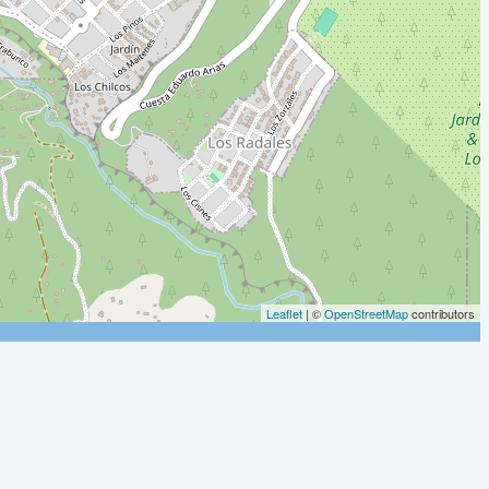
Leaflet
| ©
OpenStreetMap
contributors