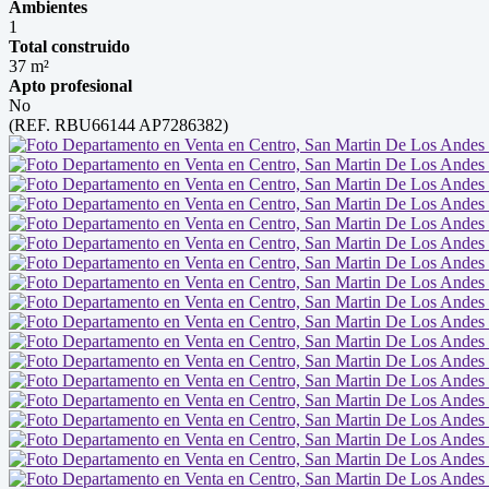
Ambientes
1
Total construido
37 m²
Apto profesional
No
(REF. RBU66144 AP7286382)