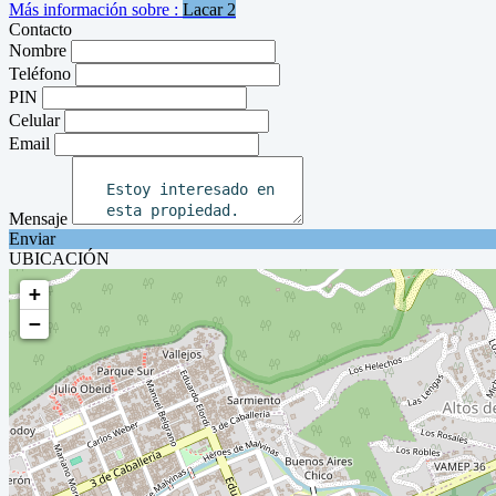
Más información sobre :
Lacar 2
Contacto
Nombre
Teléfono
PIN
Celular
Email
Mensaje
Enviar
UBICACIÓN
+
−