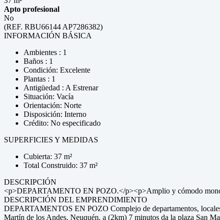
37 m²
Apto profesional
No
(REF. RBU66144 AP7286382)
INFORMACIÓN BÁSICA
Ambientes : 1
Baños : 1
Condición: Excelente
Plantas : 1
Antigüedad : A Estrenar
Situación: Vacía
Orientación: Norte
Disposición: Interno
Crédito: No especificado
SUPERFICIES Y MEDIDAS
Cubierta: 37 m²
Total Construido: 37 m²
DESCRIPCIÓN
<p>DEPARTAMENTO EN POZO.</p><p>Amplio y cómodo monoambient
DESCRIPCIÓN DEL EMPRENDIMIENTO
DEPARTAMENTOS EN POZO Complejo de departamentos, locales comerci
Martín de los Andes, Neuquén, a (2km) 7 minutos da la plaza San Mart