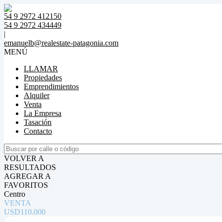
54 9 2972 412150
54 9 2972 434449
|
emanuelb@realestate-patagonia.com
MENÚ
LLAMAR
Propiedades
Emprendimientos
Alquiler
Venta
La Empresa
Tasación
Contacto
VOLVER A
RESULTADOS
AGREGAR A
FAVORITOS
Centro
VENTA
USD110.000